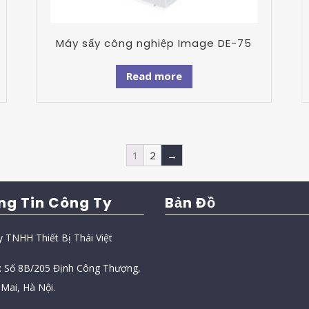
Máy sấy công nghiệp Image DE-75
Read more
1
2
→
ng Tin Công Ty
Bản Đồ
y TNHH Thiết Bị Thái Việt
ỉ: Số 8B/205 Định Công Thượng,
Mai, Hà Nội.