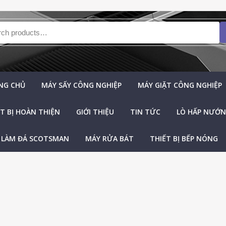
h for:
NG CHỦ
MÁY SẤY CÔNG NGHIỆP
MÁY GIẶT CÔNG NGHIỆP
T BỊ HOÀN THIỆN
GIỚI THIỆU
TIN TỨC
LÒ HẤP NƯỚNG
 LÀM ĐÁ SCOTSMAN
MÁY RỬA BÁT
THIẾT BỊ BẾP NÓNG