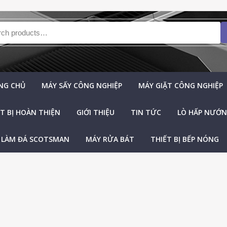
h for:
NG CHỦ
MÁY SẤY CÔNG NGHIỆP
MÁY GIẶT CÔNG NGHIỆP
T BỊ HOÀN THIỆN
GIỚI THIỆU
TIN TỨC
LÒ HẤP NƯỚNG
 LÀM ĐÁ SCOTSMAN
MÁY RỬA BÁT
THIẾT BỊ BẾP NÓNG