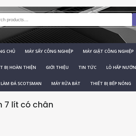
h for:
NG CHỦ
MÁY SẤY CÔNG NGHIỆP
MÁY GIẶT CÔNG NGHIỆP
T BỊ HOÀN THIỆN
GIỚI THIỆU
TIN TỨC
LÒ HẤP NƯỚNG
 LÀM ĐÁ SCOTSMAN
MÁY RỬA BÁT
THIẾT BỊ BẾP NÓNG
7 lít có chân