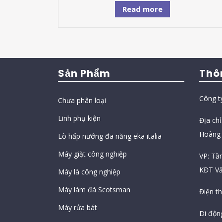
Read more
Sản Phẩm
Thô
Công t
Chưa phân loại
Linh phụ kiện
Địa ch
Hoàng 
Lò hấp nướng đa năng eka italia
Máy giặt công nghiệp
VP: Tầ
KĐT Vă
Máy là công nghiệp
Máy làm đá Scotsman
Điện t
Máy rửa bát
Di độn