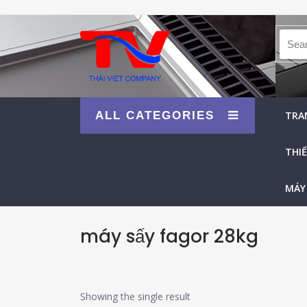
Searc
ALL CATEGORIES
TRA
THIẾ
MÁY
máy sấy fagor 28kg
Showing the single result