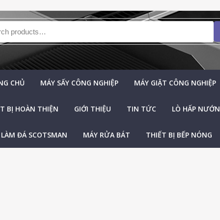
h for:
NG CHỦ
MÁY SẤY CÔNG NGHIỆP
MÁY GIẶT CÔNG NGHIỆP
T BỊ HOÀN THIỆN
GIỚI THIỆU
TIN TỨC
LÒ HẤP NƯỚNG
 LÀM ĐÁ SCOTSMAN
MÁY RỬA BÁT
THIẾT BỊ BẾP NÓNG