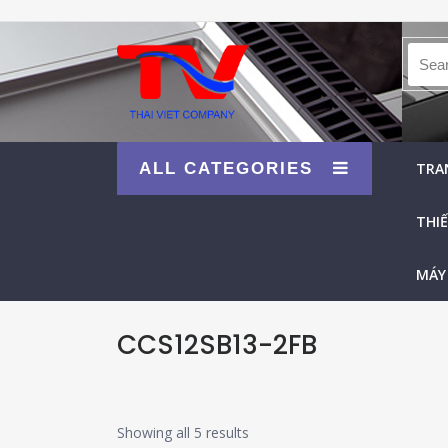
Searc
ALL CATEGORIES
TRA
THIẾ
MÁY
CCS12SB13-2FB
Showing all 5 results