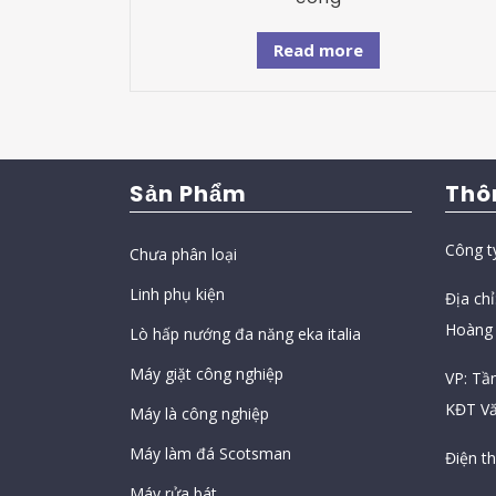
Read more
Sản Phẩm
Thô
Công t
Chưa phân loại
Linh phụ kiện
Địa ch
Hoàng 
Lò hấp nướng đa năng eka italia
Máy giặt công nghiệp
VP: Tầ
KĐT Vă
Máy là công nghiệp
Máy làm đá Scotsman
Điện t
Máy rửa bát