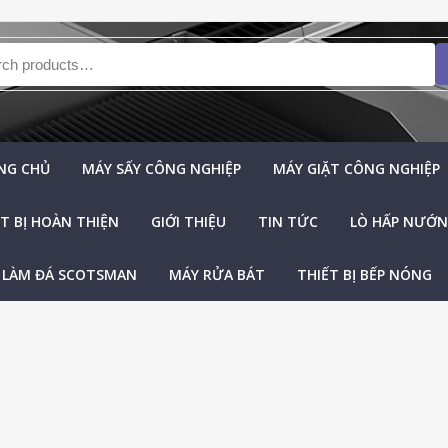
h for:
NG CHỦ
MÁY SẤY CÔNG NGHIỆP
MÁY GIẶT CÔNG NGHIỆP
T BỊ HOÀN THIỆN
GIỚI THIỆU
TIN TỨC
LÒ HẤP NƯỚNG
 LÀM ĐÁ SCOTSMAN
MÁY RỬA BÁT
THIẾT BỊ BẾP NÓNG