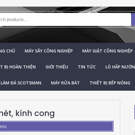
h for:
NG CHỦ
MÁY SẤY CÔNG NGHIỆP
MÁY GIẶT CÔNG NGHIỆP
T BỊ HOÀN THIỆN
GIỚI THIỆU
TIN TỨC
LÒ HẤP NƯỚNG
 LÀM ĐÁ SCOTSMAN
MÁY RỬA BÁT
THIẾT BỊ BẾP NÓNG
mét, kính cong
nts