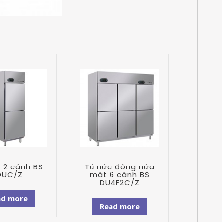
 2 cánh BS
Tủ nửa đông nửa
DUC/Z
mát 6 cánh BS
DU4F2C/Z
ad more
Read more