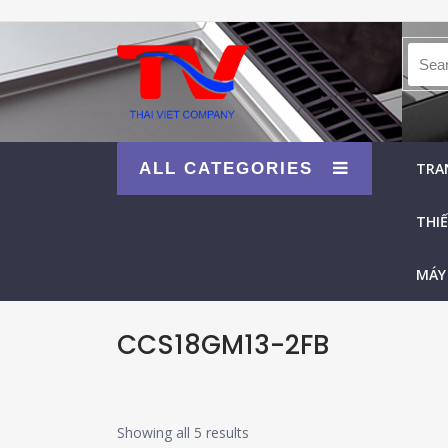
Searc
ALL CATEGORIES
TRA
THIẾ
MÁY
CCS18GM13-2FB
Showing all 5 results