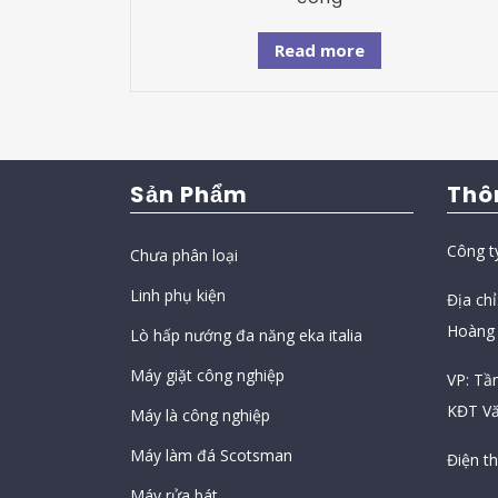
Read more
Sản Phẩm
Thô
Công t
Chưa phân loại
Linh phụ kiện
Địa ch
Hoàng 
Lò hấp nướng đa năng eka italia
Máy giặt công nghiệp
VP: Tầ
KĐT Vă
Máy là công nghiệp
Máy làm đá Scotsman
Điện t
Máy rửa bát