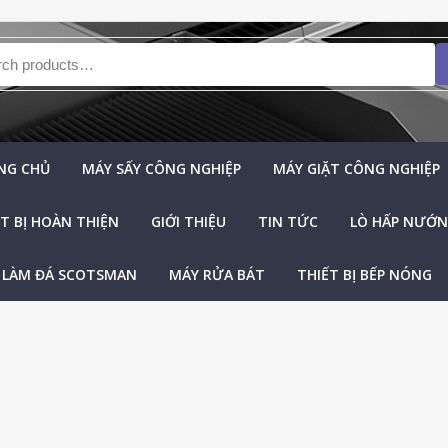
h for:
NG CHỦ
MÁY SẤY CÔNG NGHIỆP
MÁY GIẶT CÔNG NGHIỆP
T BỊ HOÀN THIỆN
GIỚI THIỆU
TIN TỨC
LÒ HẤP NƯỚNG
 LÀM ĐÁ SCOTSMAN
MÁY RỬA BÁT
THIẾT BỊ BẾP NÓNG