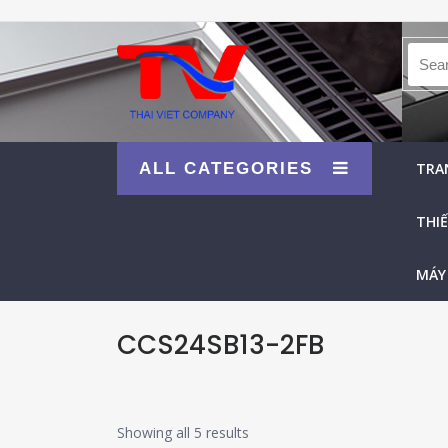
Searc
ALL CATEGORIES
TRA
THIẾ
MÁY
CCS24SB13-2FB
Showing all 5 results