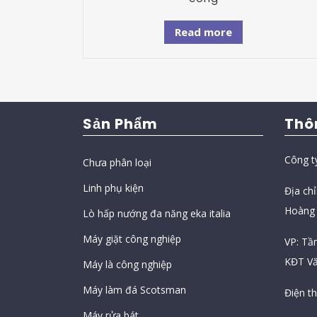
Read more
Sản Phẩm
Thô
Công t
Chưa phân loại
Linh phụ kiện
Địa ch
Hoàng 
Lò hấp nướng đa năng eka italia
Máy giặt công nghiệp
VP: Tầ
KĐT Vă
Máy là công nghiệp
Máy làm đá Scotsman
Điện t
Máy rửa bát