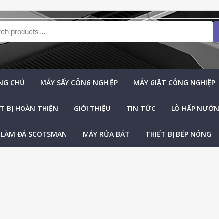
h for:
NG CHỦ
MÁY SẤY CÔNG NGHIỆP
MÁY GIẶT CÔNG NGHIỆP
T BỊ HOÀN THIỆN
GIỚI THIỆU
TIN TỨC
LÒ HẤP NƯỚNG
 LÀM ĐÁ SCOTSMAN
MÁY RỬA BÁT
THIẾT BỊ BẾP NÓNG