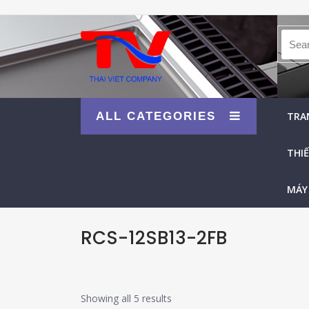
Searc
ALL CATEGORIES
TRA
THIẾ
MÁY
RCS-12SB13-2FB
Showing all 5 results