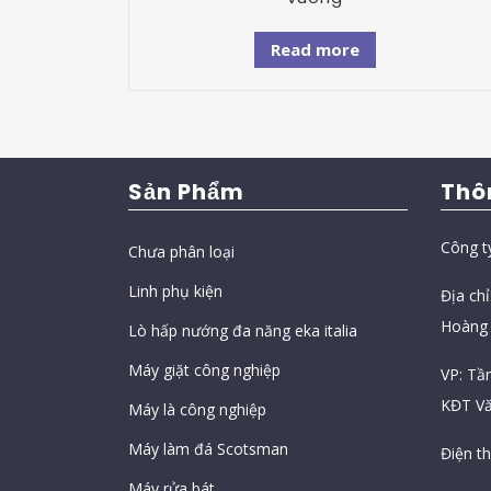
Read more
Sản Phẩm
Thô
Công t
Chưa phân loại
Linh phụ kiện
Địa ch
Hoàng 
Lò hấp nướng đa năng eka italia
Máy giặt công nghiệp
VP: Tầ
KĐT Vă
Máy là công nghiệp
Máy làm đá Scotsman
Điện t
Máy rửa bát