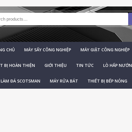
h for:
NG CHỦ
MÁY SẤY CÔNG NGHIỆP
MÁY GIẶT CÔNG NGHIỆP
T BỊ HOÀN THIỆN
GIỚI THIỆU
TIN TỨC
LÒ HẤP NƯỚNG
 LÀM ĐÁ SCOTSMAN
MÁY RỬA BÁT
THIẾT BỊ BẾP NÓNG