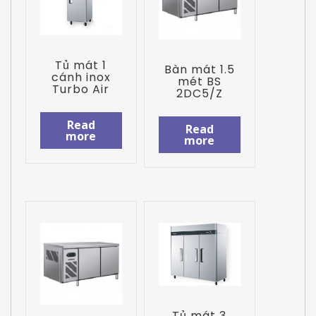
Tủ mát 1
Bàn mát 1.5
cánh inox
mét BS
Turbo Air
2DC5/Z
Read
Read
more
more
Tủ mát 3