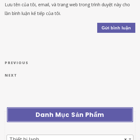
Lưu tên của tôi, email, và trang web trong trình duyệt này cho
lần bình luận kế tiếp của tôi.
Điều hướng bài viết
Previous Post
PREVIOUS
Next Post
NEXT
Danh Mục Sản Phẩm
Thiết bị lạnh
×