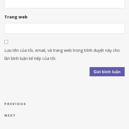
Trang web
Lưu tên của tôi, email, và trang web trong trình duyệt này cho
lần bình luận kế tiếp của tôi.
Điều hướng bài viết
Previous Post
PREVIOUS
Next Post
NEXT