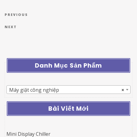
Điều hướng bài viết
Previous Post
PREVIOUS
Next Post
NEXT
Danh Mục Sản Phẩm
Máy giặt công nghiệp
×
Bài Viết Mới
Mini Display Chiller