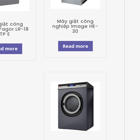
Máy giặt công
giặt công
nghiệp Image HE-
Fagor LR-18
30
TP E
Read more
ad more