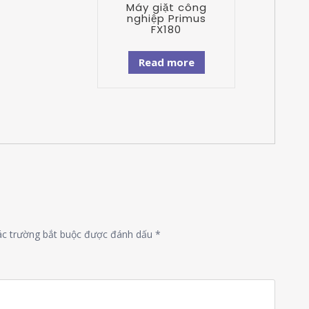
Máy giặt công
nghiệp Primus
FX180
Read more
ác trường bắt buộc được đánh dấu
*