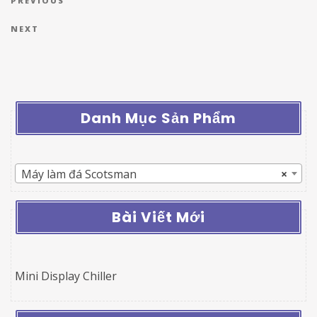
Previous Post
PREVIOUS
Next Post
NEXT
Danh Mục Sản Phẩm
Máy làm đá Scotsman
×
Bài Viết Mới
Mini Display Chiller