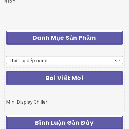
Next Post
NEXT
Danh Mục Sản Phẩm
Thiết bị bếp nóng
×
Bài Viết Mới
Mini Display Chiller
Bình Luận Gần Đây