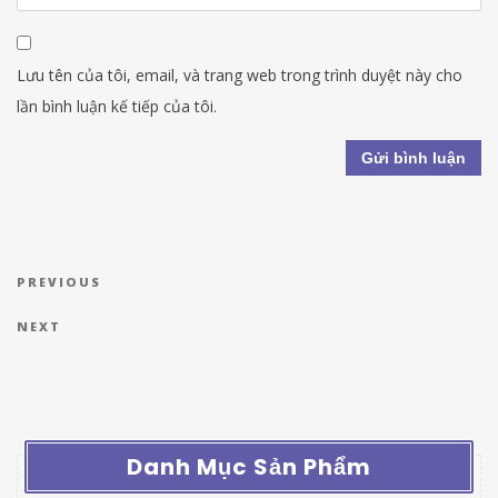
Lưu tên của tôi, email, và trang web trong trình duyệt này cho
lần bình luận kế tiếp của tôi.
Điều hướng bài viết
Previous Post
PREVIOUS
Next Post
NEXT
Danh Mục Sản Phẩm