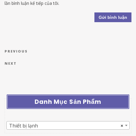
lần bình luận kế tiếp của tôi.
Điều hướng bài viết
Previous Post
PREVIOUS
Next Post
NEXT
Danh Mục Sản Phẩm
Thiết bị lạnh
×