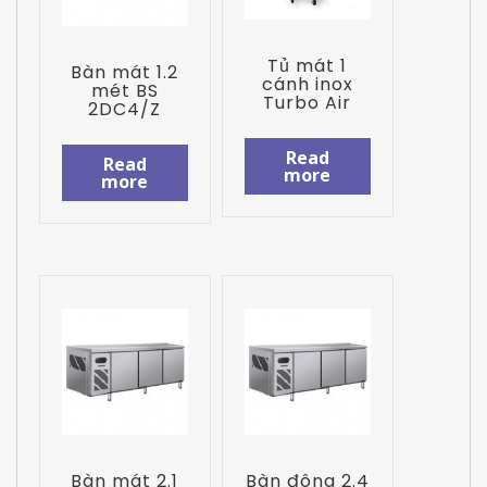
Tủ mát 1
Bàn mát 1.2
cánh inox
mét BS
Turbo Air
2DC4/Z
Read
Read
more
more
Bàn mát 2.1
Bàn đông 2.4