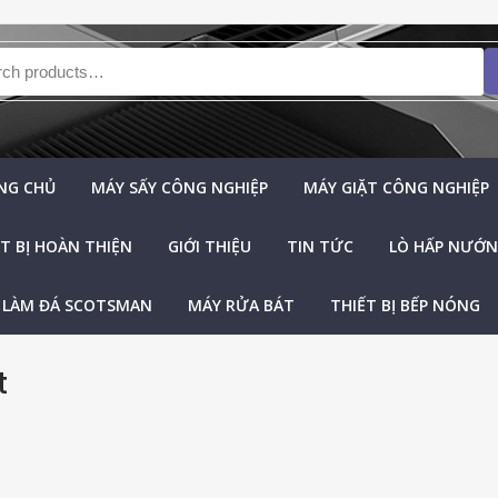
h for:
NG CHỦ
MÁY SẤY CÔNG NGHIỆP
MÁY GIẶT CÔNG NGHIỆP
T BỊ HOÀN THIỆN
GIỚI THIỆU
TIN TỨC
LÒ HẤP NƯỚNG
 LÀM ĐÁ SCOTSMAN
MÁY RỬA BÁT
THIẾT BỊ BẾP NÓNG
t