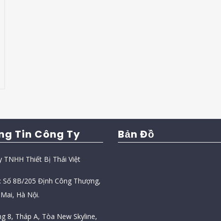
ng Tin Công Ty
Bản Đồ
y TNHH Thiết Bị Thái Việt
ỉ: Số 8B/205 Định Công Thượng,
Mai, Hà Nội.
ng 8, Tháp A, Tòa New Skyline,