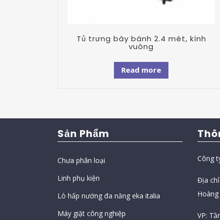
Tủ trưng bày bánh 2.4 mét, kính
vuông
Read more
Sản Phẩm
Thô
Công t
Chưa phân loại
Linh phụ kiện
Địa ch
Hoàng 
Lò hấp nướng đa năng eka italia
Máy giặt công nghiệp
VP: Tầ