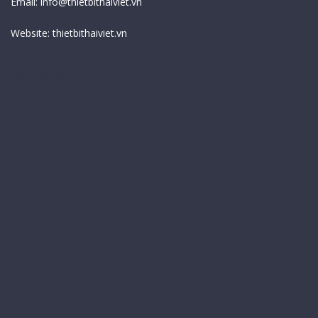
Email:
info@thietbithaiviet.vn
Website:
thietbithaiviet.vn
Bản Đồ