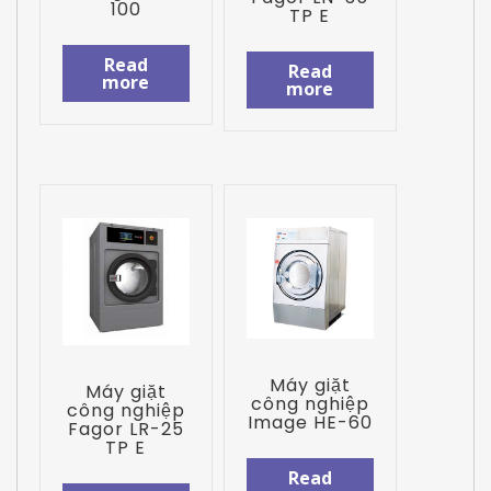
100
TP E
Read
Read
more
more
Máy giặt
Máy giặt
công nghiệp
công nghiệp
Image HE-60
Fagor LR-25
TP E
Read