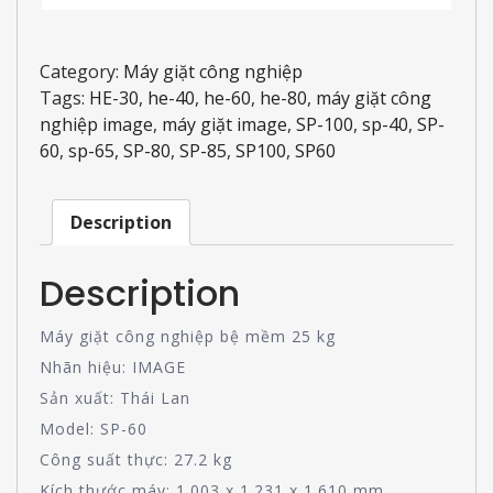
Category:
Máy giặt công nghiệp
Tags:
HE-30
,
he-40
,
he-60
,
he-80
,
máy giặt công
nghiệp image
,
máy giặt image
,
SP-100
,
sp-40
,
SP-
60
,
sp-65
,
SP-80
,
SP-85
,
SP100
,
SP60
Description
Description
Máy giặt công nghiệp bệ mềm 25 kg
Nhãn hiệu: IMAGE
Sản xuất: Thái Lan
Model: SP-60
Công suất thực: 27.2 kg
Kích thước máy: 1.003 x 1.231 x 1.610 mm