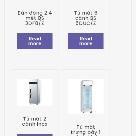
Bàn đông 2.4
Tủ mát 6
mét BS
cánh BS
3DF8/Z
6DUC/Z
Read
Read
more
more
Tủ mát 2
cánh inox
Tủ mát
trưng bày 1