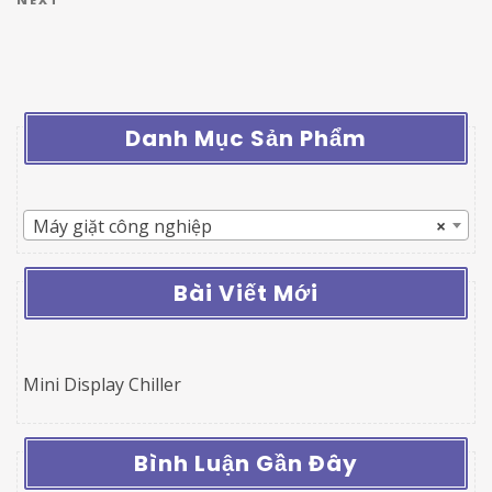
Next Post
Danh Mục Sản Phẩm
Máy giặt công nghiệp
×
Bài Viết Mới
Mini Display Chiller
Bình Luận Gần Đây