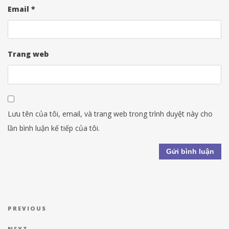
Email
*
Trang web
Lưu tên của tôi, email, và trang web trong trình duyệt này cho
lần bình luận kế tiếp của tôi.
Điều hướng bài viết
Previous Post
PREVIOUS
NEXT